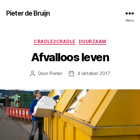
Pieter de Bruijn
Menu
Categorieën
CRADLE2CRADLE
DUURZAAM
Afvalloos leven
Door
Pieter
4 oktober 2017
Berichtauteur
Berichtdatum