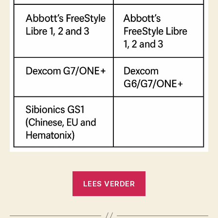
“xDrip+
LEES VERDER
versus
Juggluco”