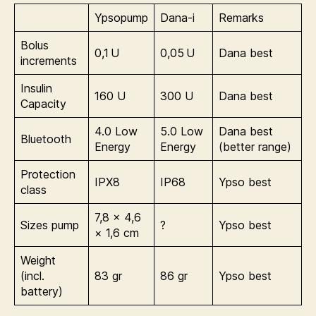
Ypsopump
Dana-i
Remarks
Bolus
0,1 U
0,05 U
Dana best
increments
Insulin
160 U
300 U
Dana best
Capacity
4.0 Low
5.0 Low
Dana best
Bluetooth
Energy
Energy
(better range)
Protection
IPX8
IP68
Ypso best
class
7,8 × 4,6
Sizes pump
?
Ypso best
× 1,6 cm
Weight
(incl.
83 gr
86 gr
Ypso best
battery)