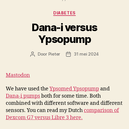
Categorieën
DIABETES
Dana-i versus
Ypsopump
Door
Pieter
31 mei 2024
Berichtauteur
Berichtdatum
Mastodon
We have used the
Ypsomed Ypsopump
and
Dana-i pumps
both for some time. Both
combined with different software and different
sensors. You can read my Dutch
comparison of
Dexcom G7 versus Libre 3 here.