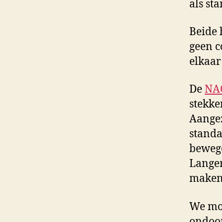
als st
Beide 
geen c
elkaar
De
NA
stekke
Aangez
standa
bewege
Langer
maken
We moe
ondoor