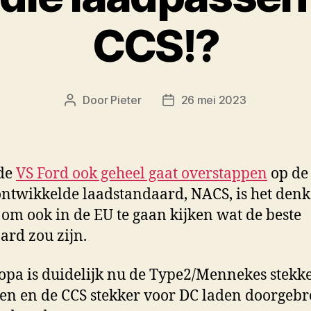
CCS!?
Door
Pieter
26 mei 2023
Berichtauteur
Berichtdatum
 de
VS Ford ook geheel gaat overstappen
op de
ontwikkelde laadstandaard, NACS, is het denk
 om ook in de EU te gaan kijken wat de beste
ard zou zijn.
opa is duidelijk nu de Type2/Mennekes stekk
en en de CCS stekker voor DC laden doorgeb