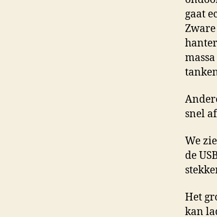
gaat e
Zware 
hanter
massa 
tanken
Ander
snel af
We zie
de USB
stekke
Het gr
kan la