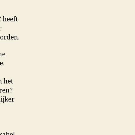
 heeft
r
worden.
ne
e.
n het
eren?
ijker
kabel