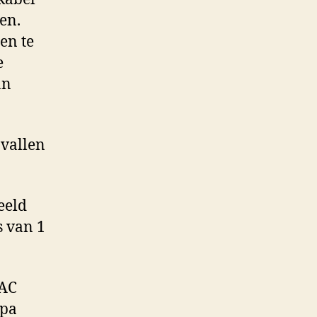
en.
en te
e
an
vallen
eeld
s van 1
 AC
opa