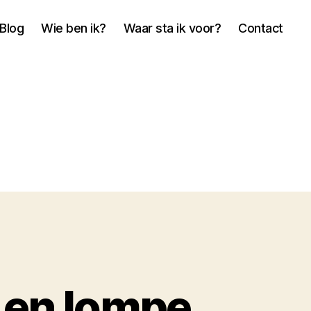
Blog
Wie ben ik?
Waar sta ik voor?
Contact
 en lompe