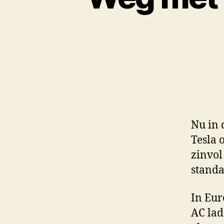
Nu in
Tesla 
zinvol
standa
In Eur
AC lad