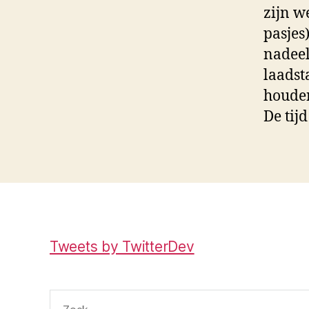
zijn w
pasjes
nadeel
laadst
houden
De tijd
Tweets by TwitterDev
Zoeken