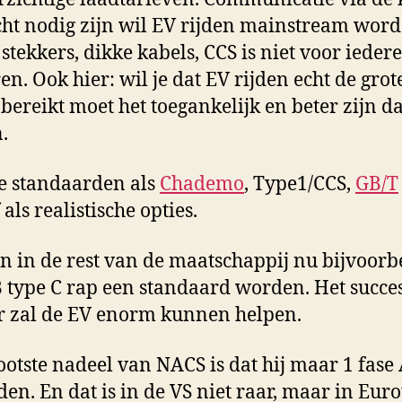
cht nodig zijn wil EV rijden mainstream word
stekkers, dikke kabels, CCS is niet voor iedere
en. Ook hier: wil je dat EV rijden echt de grot
bereikt moet het toegankelijk en beter zijn d
.
e standaarden als
Chademo
, Type1/CCS,
GB/T
 als realistische opties.
n in de rest van de maatschappij nu bijvoorb
 type C rap een standaard worden. Het succe
r zal de EV enorm kunnen helpen.
ootste nadeel van NACS is dat hij maar 1 fase
den. En dat is in de VS niet raar, maar in Eur