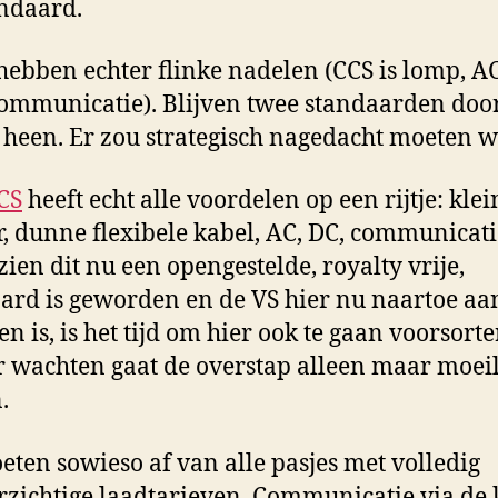
andaard.
hebben echter flinke nadelen (CCS is lomp, AC
ommunicatie). Blijven twee standaarden doo
 heen. Er zou strategisch nagedacht moeten 
CS
heeft echt alle voordelen op een rijtje: klei
r, dunne flexibele kabel, AC, DC, communicati
ien dit nu een opengestelde, royalty vrije,
ard is geworden en de VS hier nu naartoe aa
n is, is het tijd om hier ook te gaan voorsort
 wachten gaat de overstap alleen maar moeil
.
ten sowieso af van alle pasjes met volledig
zichtige laadtarieven. Communicatie via de 