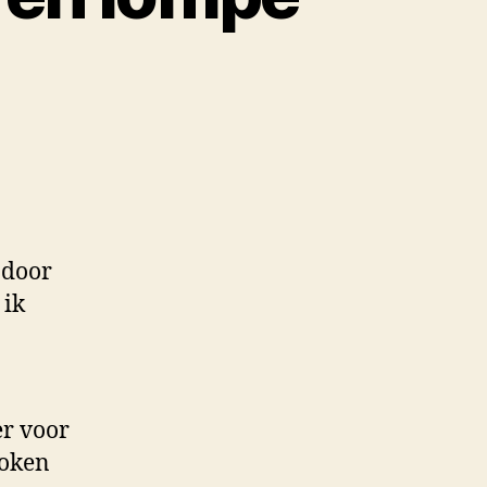
 door
 ik
er voor
roken